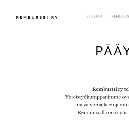
ETUSIVU
REMBURS
REMBURSSI
RY
PÄÄ
Remburssi ry tek
Yhteistyökumppanimme ovat 
tai valvomalla etujamm
Remburssilla on myös p