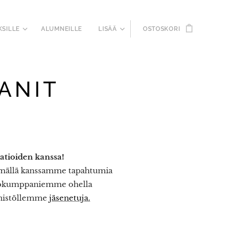
KSILLE
ALUMNEILLE
LISÄÄ
OSTOSKORI
ANIT
aatioiden kanssa!
ämällä kanssamme tapahtumia
styökumppaniemme ohella
senistöllemme
jäsenetuja.