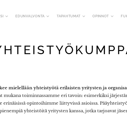
SI
EDUNVALVONTA
TAPAHTUMAT
OPINNOT
FU
YHTEISTYÖKUMPP
ee mielellään yhteistyötä erilaisten yritysten ja organis
mukana toiminnassamme eri tavoin: esimerkiksi järjest
e erinäisissä opintoihimme liittyvissä asioissa. Pääyhtei
ienempiä yhteistöitä yritysten kanssa, jotka tarjoavat jä