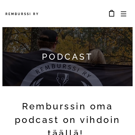
REMBURSSI
RY
PODCAST
Remburssin oma
podcast on vihdoin
täällä!