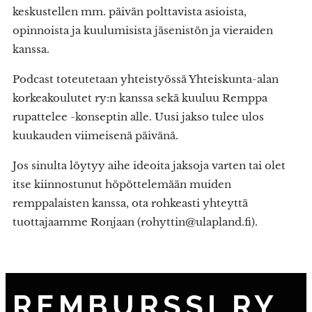
keskustellen mm. päivän polttavista asioista,
opinnoista ja kuulumisista jäsenistön ja vieraiden
kanssa.
Podcast toteutetaan yhteistyössä Yhteiskunta-alan
korkeakoulutet ry:n kanssa sekä kuuluu Remppa
rupattelee -konseptin alle. Uusi jakso tulee ulos
kuukauden viimeisenä päivänä.
Jos sinulta löytyy aihe ideoita jaksoja varten tai olet
itse kiinnostunut höpöttelemään muiden
remppalaisten kanssa, ota rohkeasti yhteyttä
tuottajaamme Ronjaan (rohyttin@ulapland.fi).
REMBURSSI RY