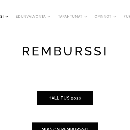
SI
EDUNVALVONTA
TAPAHTUMAT
OPINNOT
FU
REMBURSSI
HALLITUS 2026
MIKÄ ON REMBURSSI?