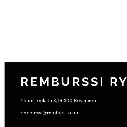
REMBURSSI R
Yliopistonkatu 8, 96300 Rovaniemi
remburssi@remburssi.com