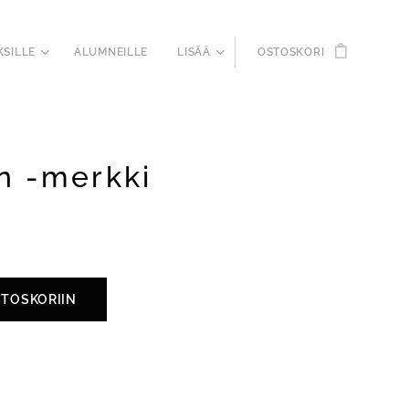
KSILLE
ALUMNEILLE
LISÄÄ
OSTOSKORI
n -merkki
STOSKORIIN