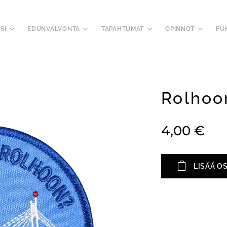
SI
EDUNVALVONTA
TAPAHTUMAT
OPINNOT
FU
Rolhoo
4,00
€
LISÄÄ O