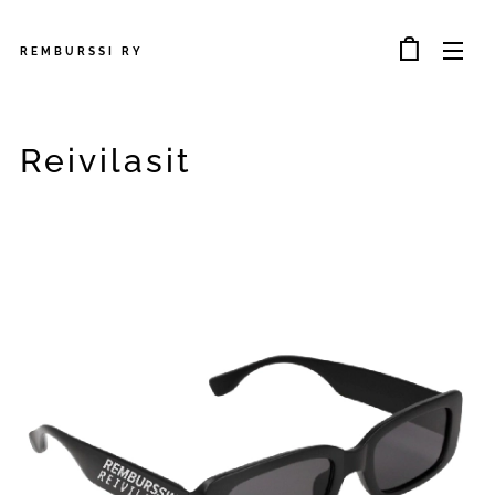
REMBURSSI
RY
Reivilasit