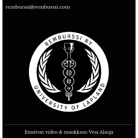
remburssi@remburssi.com
Etusivun video & muokkaus: Vesa Alaoja