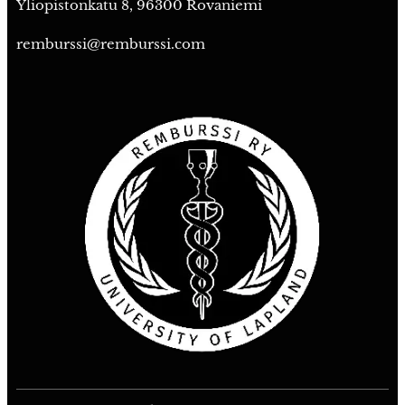
Yliopistonkatu 8, 96300 Rovaniemi
remburssi@remburssi.com