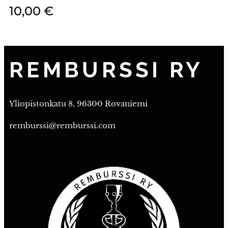
10,00
€
REMBURSSI RY
Yliopistonkatu 8, 96300 Rovaniemi
remburssi@remburssi.com