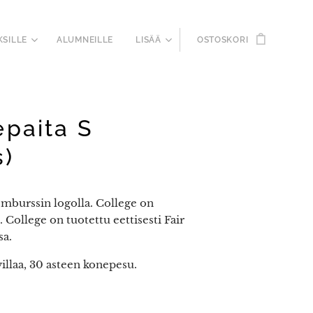
KSILLE
ALUMNEILLE
LISÄÄ
OSTOSKORI
epaita S
s)
mburssin logolla. College on
. College on tuotettu eettisesti Fair
sa.
llaa, 30 asteen konepesu.