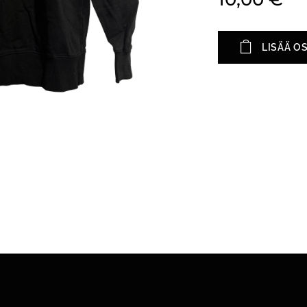
LISÄÄ O
Y