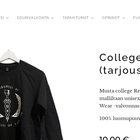
SI
EDUNVALVONTA
TAPAHTUMAT
OPINNOT
FU
Colleg
(tarjou
Musta college Re
malliltaan unisex
Wear -valvonnas
100% luomupuuvi
10,00
€