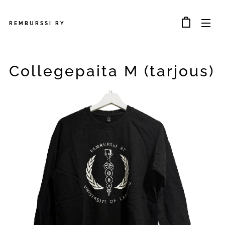
REMBURSSI
RY
Collegepaita M (tarjous)