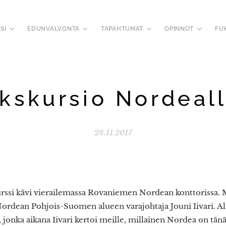
SI
EDUNVALVONTA
TAPAHTUMAT
OPINNOT
FU
kskursio Nordeal
28.11.2017
ssi kävi vierailemassa Rovaniemen Nordean konttorissa. M
ordean Pohjois-Suomen alueen varajohtaja Jouni Iivari. A
 jonka aikana Iivari kertoi meille, millainen Nordea on tänä