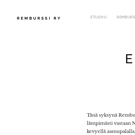
ETUSIVU
REMBURS
REMBURSSI
RY
E
Tänä syksynä Rembur
lämpimästi vastaan N
kevyellä aamupalalla,