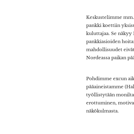
Keskustelimme mm. si
pankki koettiin yksi
kuluttajaa. Se näkyy 
pankkiasioiden hoita
mahdollisuudet eivät 
Nordeassa paikan pääl
Pohdimme excun aika
pääaineistamme (Halli
työllistytään monilta 
erottuminen, motivaat
näkökulmasta.