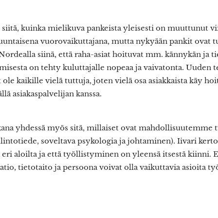
itä, kuinka mielikuva pankeista yleisesti on muuttunut v
suuntaisena vuorovaikuttajana, mutta nykyään pankit ovat 
Nordealla siinä, että raha-asiat hoituvat mm. kännykän ja ti
misesta on tehty kuluttajalle nopeaa ja vaivatonta. Uuden 
ole kaikille vielä tuttuja, joten vielä osa asiakkaista käy ho
lä asiakaspalvelijan kanssa.
na yhdessä myös sitä, millaiset ovat mahdollisuutemme ty
ntotiede, soveltava psykologia ja johtaminen). Iivari kerto
eri aloilta ja että työllistyminen on yleensä itsestä kiinni.
io, tietotaito ja persoona voivat olla vaikuttavia asioita t