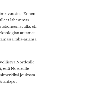
iime vuosina. Ennen
tulleet lähemmäs
etokoneen avulla, eli
teknologian antamat
itamassa raha-asiansa
öllistyä Nordealle
i, että Nordealle
 Esimerkiksi joukosta
yönantajan