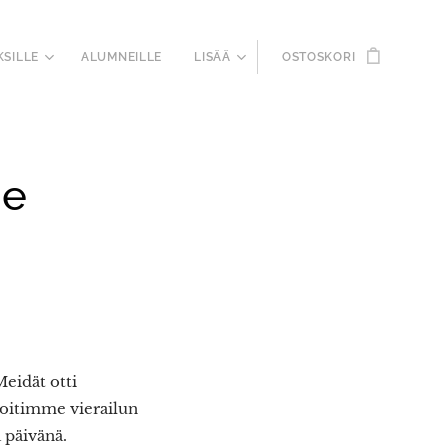
KSILLE
ALUMNEILLE
LISÄÄ
OSTOSKORI
le
eidät otti
loitimme vierailun
 päivänä.